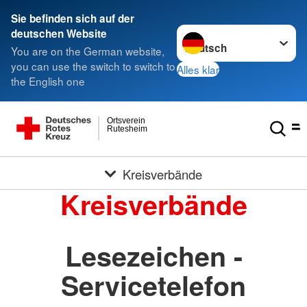
Sie befinden sich auf der
Sprache wechseln zu
deutschen Website
You are on the German website,
you can use the switch to switch to
Alles klar
the English one
Ortsverein
Rutesheim
Kreisverbände
Kreisverbände
Lesezeichen -
Servicetelefon