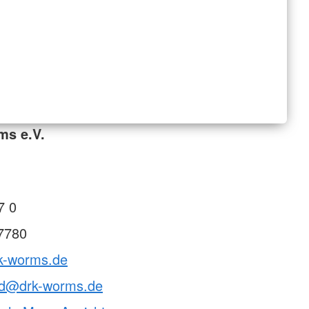
ms e.V.
7 0
7780
rk-worms.de
nd@drk-worms.de