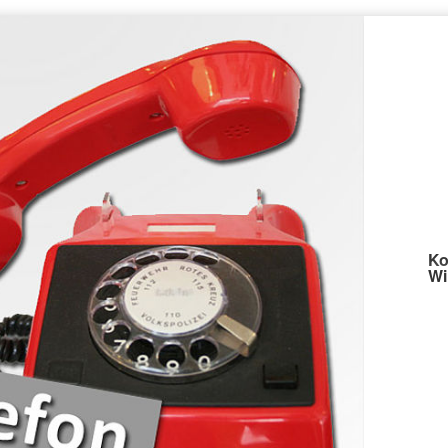
Ko
Wi