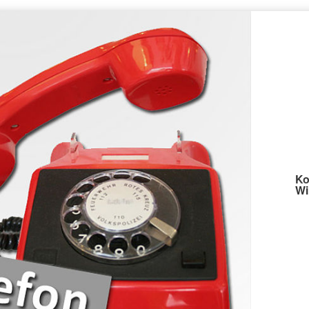
Ko
Wi