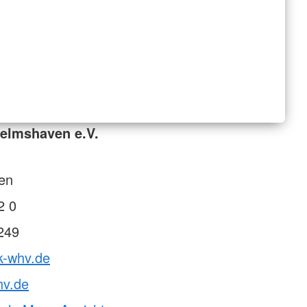
elmshaven e.V.
en
2 0
249
k-whv.de
hv.de