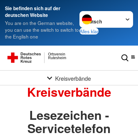
Sie befinden sich auf der
Sprache wechseln zu
deutschen Website
You are on the German website,
you can use the switch to switch to
Alles klar
the English one
Ortsverein
Rutesheim
Kreisverbände
Kreisverbände
Lesezeichen -
Servicetelefon