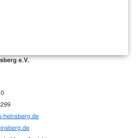
sberg e.V.
 0
 299
k-heinsberg.de
insberg.de