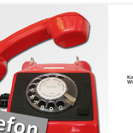
Ko
Wi