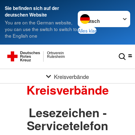
Sie befinden sich auf der
Sprache wechseln zu
deutschen Website
You are on the German website,
you can use the switch to switch to
Alles klar
the English one
Ortsverein
Rutesheim
Kreisverbände
Kreisverbände
Lesezeichen -
Servicetelefon