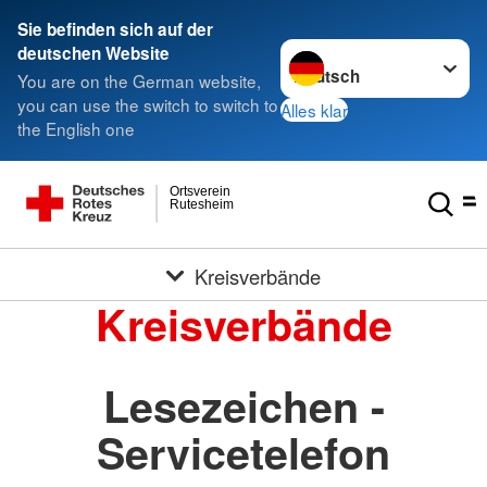
Sie befinden sich auf der
Sprache wechseln zu
deutschen Website
You are on the German website,
you can use the switch to switch to
Alles klar
the English one
Ortsverein
Rutesheim
Kreisverbände
Kreisverbände
Lesezeichen -
Servicetelefon