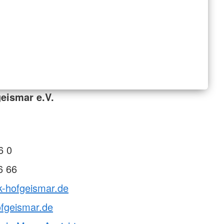
eismar e.V.
1
6 0
6 66
k-hofgeismar.de
fgeismar.de