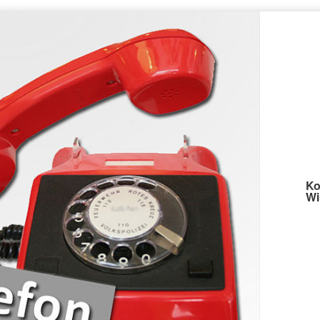
Ko
Wi