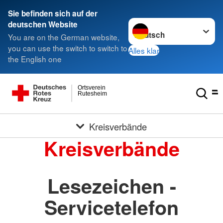
Sie befinden sich auf der
Sprache wechseln zu
deutschen Website
You are on the German website,
you can use the switch to switch to
Alles klar
the English one
Ortsverein
Rutesheim
Kreisverbände
Kreisverbände
Lesezeichen -
Servicetelefon