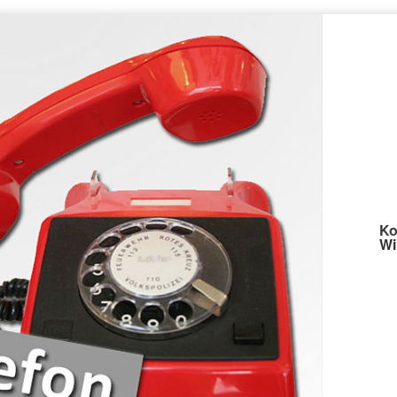
Ko
Wi