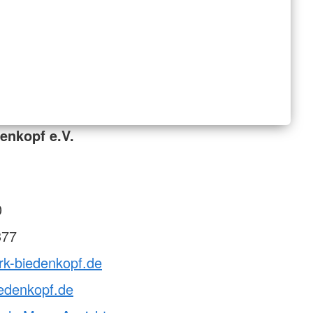
enkopf e.V.
0
377
rk-biedenkopf.de
edenkopf.de