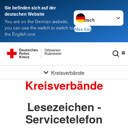
Sie befinden sich auf der
Sprache wechseln zu
deutschen Website
You are on the German website,
you can use the switch to switch to
Alles klar
the English one
Ortsverein
Rutesheim
Kreisverbände
Kreisverbände
Lesezeichen -
Servicetelefon