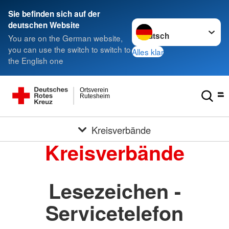
Sie befinden sich auf der
Sprache wechseln zu
deutschen Website
You are on the German website,
you can use the switch to switch to
Alles klar
the English one
Ortsverein
Rutesheim
Kreisverbände
Kreisverbände
Lesezeichen -
Servicetelefon