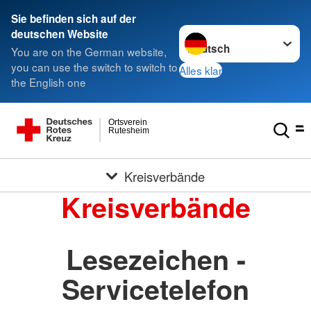
Sie befinden sich auf der
Sprache wechseln zu
deutschen Website
You are on the German website,
you can use the switch to switch to
Alles klar
the English one
Ortsverein
Rutesheim
Kreisverbände
Kreisverbände
Lesezeichen -
Servicetelefon