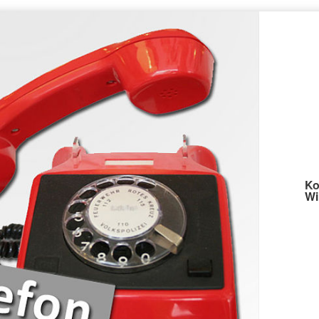
Ko
Wi