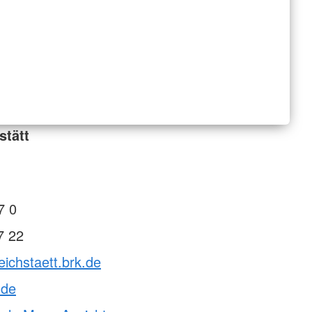
stätt
7 0
7 22
eichstaett.brk.de
.de