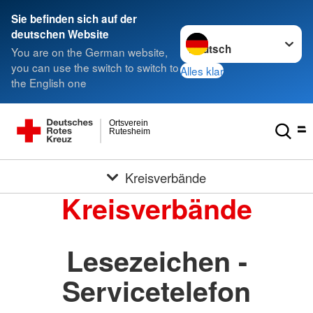
Sie befinden sich auf der
Sprache wechseln zu
deutschen Website
You are on the German website,
you can use the switch to switch to
Alles klar
the English one
Ortsverein
Rutesheim
Kreisverbände
Kreisverbände
Lesezeichen -
Servicetelefon