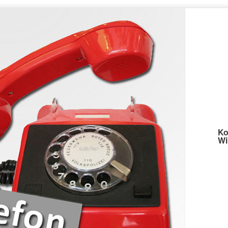
Ko
Wi